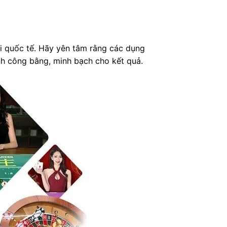
i quốc tế. Hãy yên tâm rằng các dụng
nh công bằng, minh bạch cho kết quả.