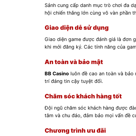
Sảnh cung cấp danh mục trò chơi đa dạ
hội chiến thắng lớn cùng vô vàn phần 
Giao diện dễ sử dụng
Giao diện game được đánh giá là đơn gi
khi mới đăng ký. Các tính năng của game
An toàn và bảo mật
BB Casino
luôn đề cao an toàn và bảo m
trí đáng tin cậy tuyệt đối.
Chăm sóc khách hàng tốt
Đội ngũ chăm sóc khách hàng được đào 
tâm và chu đáo, đảm bảo mọi vấn đề củ
Chương trình ưu đãi