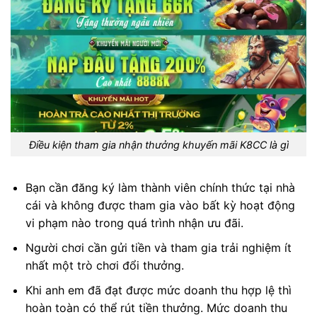
Điều kiện tham gia nhận thưởng khuyến mãi K8CC là gì
Bạn cần đăng ký làm thành viên chính thức tại nhà
cái và không được tham gia vào bất kỳ hoạt động
vi phạm nào trong quá trình nhận ưu đãi.
Người chơi cần gửi tiền và tham gia trải nghiệm ít
nhất một trò chơi đổi thưởng.
Khi anh em đã đạt được mức doanh thu hợp lệ thì
hoàn toàn có thể rút tiền thưởng. Mức doanh thu