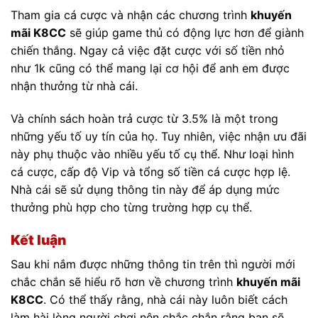
Tham gia cá cược và nhận các chương trình
khuyến
mãi K8CC
sẽ giúp game thủ có động lực hơn để giành
chiến thắng. Ngay cả việc đặt cược với số tiền nhỏ
như 1k cũng có thể mang lại cơ hội để anh em được
nhận thưởng từ nhà cái.
Và chính sách hoàn trả cược từ 3.5% là một trong
những yếu tố uy tín của họ. Tuy nhiên, việc nhận ưu đãi
này phụ thuộc vào nhiều yếu tố cụ thể. Như loại hình
cá cược, cấp độ Vip và tổng số tiền cá cược hợp lệ.
Nhà cái sẽ sử dụng thông tin này để áp dụng mức
thưởng phù hợp cho từng trường hợp cụ thể.
Kết luận
Sau khi nắm được những thông tin trên thì người mới
chắc chắn sẽ hiểu rõ hơn về chương trình
khuyến mãi
K8CC
. Có thể thấy rằng, nhà cái này luôn biết cách
làm hài lòng người chơi nên chắc chắn rằng bạn sẽ