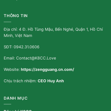
THÔNG TIN
Địa chỉ:
4 Đ. Hồ Tùng Mậu, Bến Nghé, Quận 1, Hồ Chí
Minh, Việt Nam
SĐT:
0942.31.0606
Email:
Contact@K8CC.Love
Website:
https://zengguang.cn.com/
Chịu trách nhiệm:
CEO Huy Anh
DANH MỤC