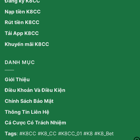
Đăng ký K8CC
Nạp tiền K8CC
Rút tiền K8CC
Tải App K8CC
Khuyến mãi K8CC
DANH MỤC
Giới Thiệu
Điều Khoản Và Điều Kiện
Chính Sách Bảo Mật
Thông Tin Liên Hệ
Cá Cược Có Trách Nhiệm
Tags
:
#K8CC #K8_CC #K8CC_01 #K8 #K8_Bet