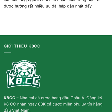
được hưởng rất nhiều ưu đãi hấp dẫn nhất đấy.
GIỚI THIỆU K8CC
K8CC
– Nhà cái cá cược hàng đầu Châu Á. Đăng ký
K8 CC nhận ngay 88K cá cược miễn phí, uy tín hàng
đầu Việt Nam.