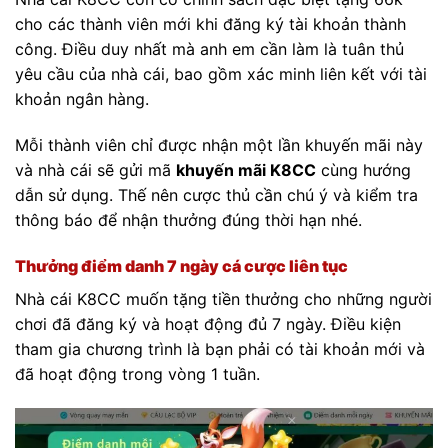
cho các thành viên mới khi đăng ký tài khoản thành
công. Điều duy nhất mà anh em cần làm là tuân thủ
yêu cầu của nhà cái, bao gồm xác minh liên kết với tài
khoản ngân hàng.
Mỗi thành viên chỉ được nhận một lần khuyến mãi này
và nhà cái sẽ gửi mã
khuyến mãi K8CC
cùng hướng
dẫn sử dụng. Thế nên cược thủ cần chú ý và kiểm tra
thông báo để nhận thưởng đúng thời hạn nhé.
Thưởng điểm danh 7 ngày cá cược liên tục
Nhà cái K8CC muốn tặng tiền thưởng cho những người
chơi đã đăng ký và hoạt động đủ 7 ngày. Điều kiện
tham gia chương trình là bạn phải có tài khoản mới và
đã hoạt động trong vòng 1 tuần.