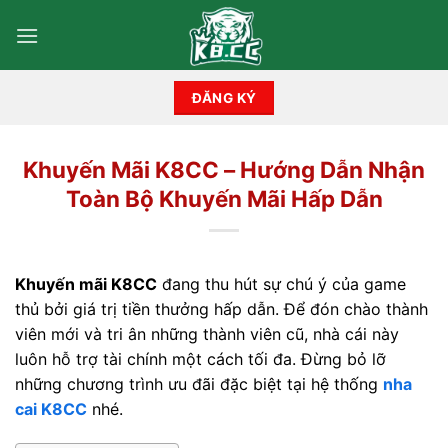
Skip
to
content
ĐĂNG KÝ
Khuyến Mãi K8CC – Hướng Dẫn Nhận
Toàn Bộ Khuyến Mãi Hấp Dẫn
Khuyến mãi K8CC
đang thu hút sự chú ý của game
thủ bởi giá trị tiền thưởng hấp dẫn. Để đón chào thành
viên mới và tri ân những thành viên cũ, nhà cái này
luôn hỗ trợ tài chính một cách tối đa. Đừng bỏ lỡ
những chương trình ưu đãi đặc biệt tại hệ thống
nha
cai K8CC
nhé.