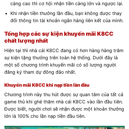
càng cao thì cơ hội nhận tiền càng lớn và ngược lại.
Khi nhận tiền thưởng lần đầu, bạn không được thay
đổi thông tin tài khoản ngân hàng liên kết của mình.
Tổng hợp các sự kiện khuyến mãi K8CC
chất lượng nhất
Hiện tại thì nhà cái K8CC đang có hơn hàng hàng trăm
sự kiện tặng thưởng trên toàn hệ thống. Dưới đây là
một số chương trình khuyến mãi có số lượng người
đăng ký tham dự đông đảo nhất.
Khuyến mãi K8CC khi nạp tiền lần đầu
Chương trình này thu hút được sự quan tâm của tất cả
game thủ khi ghé thăm nhà cái K8CC vào lần đầu tiên.
Được biết, người chơi sẽ nhận được một khoản thưởng
lớn là 100% cho lần nạp tiền đầu tiên.